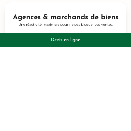
Agences & marchands de biens
Une réactivité maximale pour ne pas bloquer vos ventes.
Devis en ligne
✔ Packs diagnostics complets
: Une prise
en charge totale des dossiers de vente pour
vos clients.
✔ Audit énergétique
: Un appui technique
pour les maisons individuelles classées F, G ou
E, afin de lever les freins à l'achat.
✔ Disponibilité
: Des interventions rapides à
Antony et en région parisienne pour
respecter vos compromis.